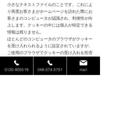
小さなテキストファイルのことです。これによ
り再度お客さまがホームページを訪れた際にお
客さまのコンピュータが認識され、利便性が向
上します。クッキーの中には個人が特定できる
情報は残りません。
ほとんどのコンピュータのブラウザがクッキー
を受け入れられるように設定されていますが、
ご使用のブラウザでクッキーの受け入れを拒否
する設定をすることも可能です。但し、その結
果、ホームページの一部の機能が正常に作動し
0120-805519
048-574-3751
mail
ない場合がありますのでご了承ください。
2）他サイトのリンクについて
当社ホームページには、お客さまに対し、有用
な情報・サービスをご提供するため他の会社の
運営するホームページへのリンクがあります。
リンク先のホームページにおける個人情報につ
いて、当社は一切責任を負うことができません
ので、あらかじめご了承ください。