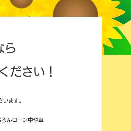
なら
ください！
ざいます。
ちろんローン中や車