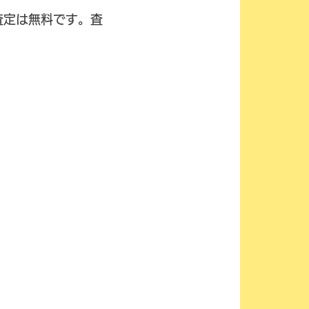
査定は無料です。査
廃
車・
事故車
高価買取