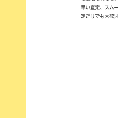
早い査定、スム
定だけでも大歓
納得の
高価買取